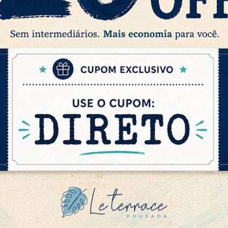
laxar. Pensando em vocês, temos
quartos quádruplos
que abrigam a